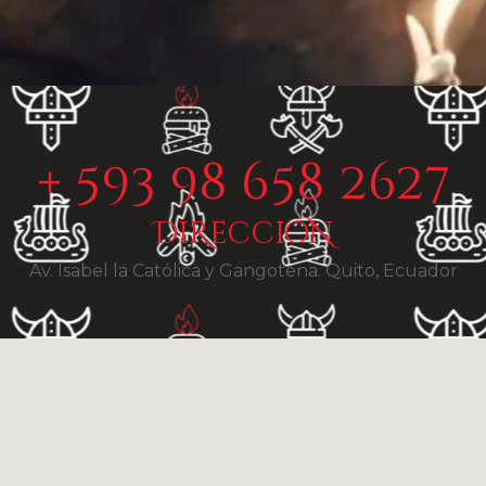
+ 593 98 658 2627
DiReccióN
Av. Isabel la Católica y Gangotena. Quito, Ecuador