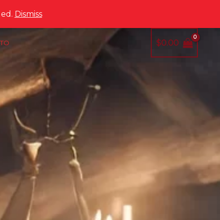
led.
Dismiss
$
0.00
TO