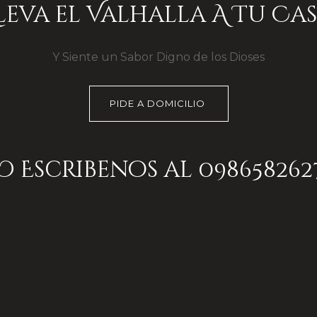
r
Lleva el Valhalla A Tu Cas
e
Y Siente un Sabor Digno de los Dioses
PIDE A DOMICILIO
O Escribenos al 098658262