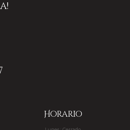
a!
7
Horario
Lunes : Cerrado