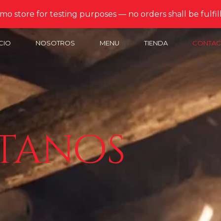
emo store for testing purposes — no orders shall be fulfil
ICIO
NOSOTROS
MENU
TIENDA
CONTAC
tanos