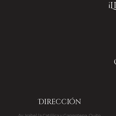
¡
Dirección
Av. Isabel la Católica y Gangotena. Quito,