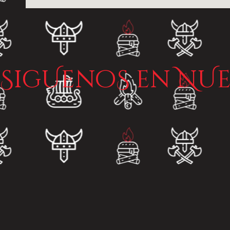
SigUenoS en NUe