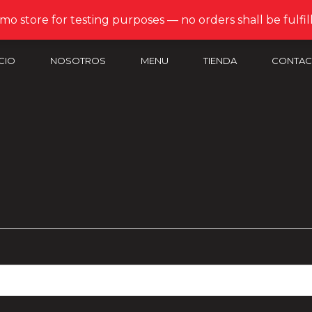
emo store for testing purposes — no orders shall be fulfil
ICIO
NOSOTROS
MENU
TIENDA
CONTAC