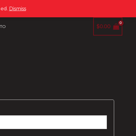
led.
Dismiss
$
0.00
TO