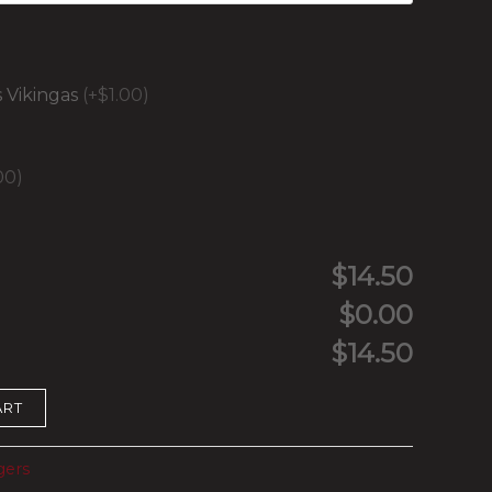
 Vikingas
(+$1.00)
00)
$14.50
$0.00
$14.50
ART
gers