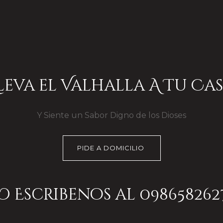
Lleva el Valhalla A Tu Cas
Y Siente un Sabor Digno de los Dioses
PIDE A DOMICILIO
O Escribenos al 098658262