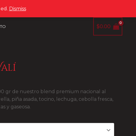
led.
Dismiss
$
0.00
TO
Valí
00 gr de nuestro blend premium nacional al
la, piña asada, tocino, lechuga, cebolla fresca,
tas y gaseosa.