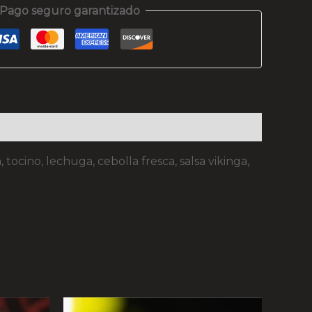
Pago seguro garantizado
cino, lechuga, cebolla fresca, salsa vikinga,