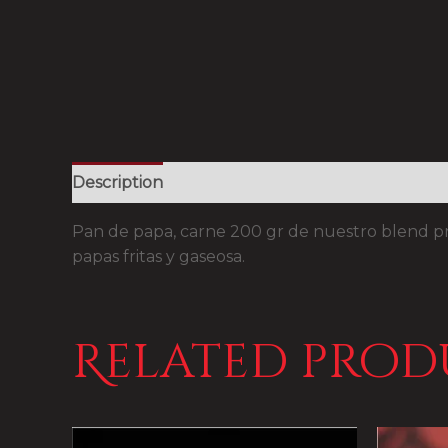
Description
Reviews (0)
Pan de papa, carne 200 gr de nuestro blend prem
papas fritas y gaseosa.
Related prod