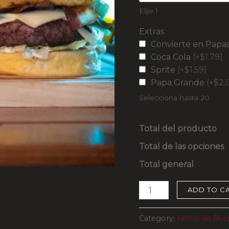
Elije 1
Extras
Convierte en Papas
Coca Cola
(+$1.79)
Sprite
(+$1.59)
Papa Grande
(+$2.
Selecciona hasta 20
Total del producto
Total de las opciones
Total general
ADD TO C
Category:
Festín de Bur