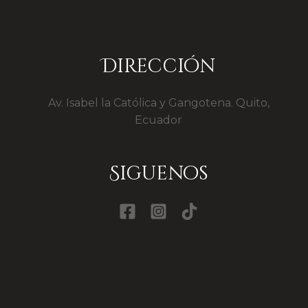
Dirección
Av. Isabel la Católica y Gangotena. Quito,
Ecuador
Siguenos