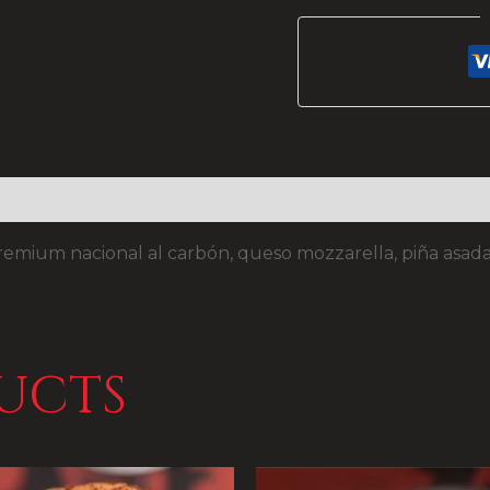
ium nacional al carbón, queso mozzarella, piña asada, to
ucts