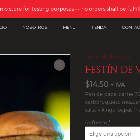
emo store for testing purposes — no orders shall be fulfil
ICIO
NOSOTROS
MENU
TIENDA
CONTAC
Festín de Burgers
Festín
de
Festín de 
Valí
quantity
$
14.50
+ IVA
Pan de papa, carne 2
carbón, queso mozzarel
salsa vikinga, papas fri
Refresco
*