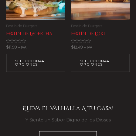
Festín de Burgers
Festín de Burgers
Festin de Lagertha
Festín de Loki
Rated
Rated
$
11.99
$
12.49
+ IVA
+ IVA
0
0
out
out
of
of
SELECCIONAR
SELECCIONAR
5
5
OPCIONES
OPCIONES
¡Lleva el Valhalla A Tu Casa!
Y Siente un Sabor Digno de los Dioses