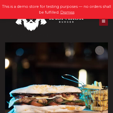
Ir
MAI
This is a demo store for testing purposes — no orders shall
al
be fulfilled.
Dismiss
ME
contenido
Ragnarok Burger
Festin
de
Viggo
quantity