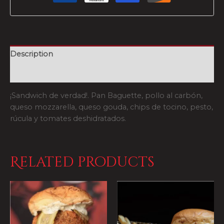
Description
Reviews (0)
¡Sandwich de verdad!. Pan Baguette, pollo al carbón,
queso mozzarella, queso gouda, chips de tocino, pesto,
rúcula y tomates deshidratados.
Related products