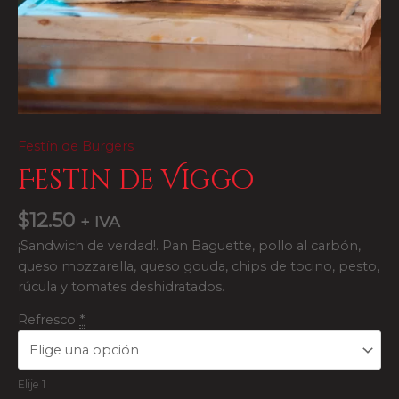
Festín de Burgers
Festin de Viggo
$
12.50
+ IVA
¡Sandwich de verdad!. Pan Baguette, pollo al carbón,
queso mozzarella, queso gouda, chips de tocino, pesto,
rúcula y tomates deshidratados.
Refresco
*
Elije 1