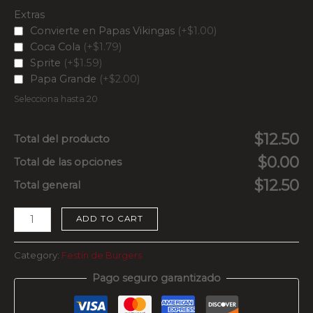
Extras
Convierte en Papas Vikingas
(+$1.00)
Coca Cola
(+$1.79)
Sprite
(+$1.59)
Papa Grande
(+$2.00)
Selecciona hasta 20
$12.50
Total del producto
$0.00
Total de las opciones
$12.50
Total general
ADD TO CART
Category:
Festín de Burgers
Pago seguro garantizado